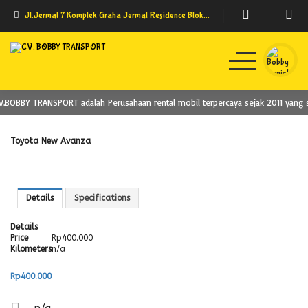
Jl.Jermal 7 Komplek Graha Jermal Residence Blok D11
.BOBBY TRANSPORT adalah Perusahaan rental mobil terpercaya sejak 2011 yang si
Home
Model Kendaraan
Toyota New Avanza
Testimoni
Syarat dan Ketentuan
Details
Specifications
Details
Price
Rp
400.000
Kilometers
n/a
Rp
400.000