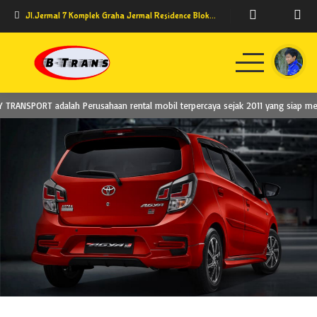
Jl.Jermal 7 Komplek Graha Jermal Residence Blok D11
RANSPORT adalah Perusahaan rental mobil terpercaya sejak 2011 yang siap melay
Home
Model Kendaraan
Testimoni
Syarat dan Ketentuan